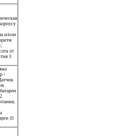
ническая
 корпусу
а и/или
горитм
;
сота от
нтия 3
ржка
р /
Датчик
ик
батареи
2
итания,
ы
ареи )5