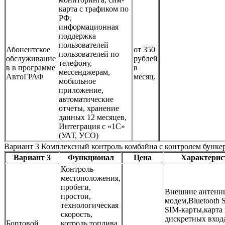
карта с трафиком по
РФ,
информационная
поддержка
пользователей
Абонентское
от 350
пользователей по
обслуживание
рублей
телефону,
в в программе
в
мессенджерам,
АвтоГРАФ
месяц.
мобильное
приложение,
автоматические
отчеты, хранение
данных 12 месяцев,
Интеграция с «1С»
(УАТ, УСО)
Вариант 3 Комплексный контроль комбайна с контролем бунке
Вариант 3
Функционал
Цена
Характерис
Контроль
местоположения,
пробеги,
Внешние антенны
простои,
модем,Bluetooth S
технологическая
SIM-карты,карта 
скорость,
дискретных входа
Бортовой
котроль топлива