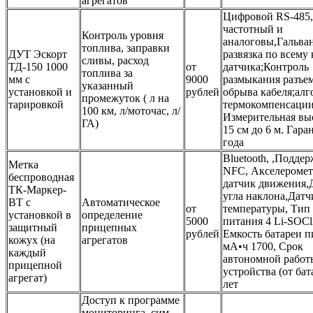
агрегатов
Цифровой RS-485,
частотный и
Контроль уровня
аналоговы,Гальва
топлива, заправки
ДУТ Эскорт
развязка по всему
сливы, расход
ТД-150 1000
от
датчика;Контроль
топлива за
мм с
9000
размыкания разъем
указанный
установкой и
рублей
обрыва кабеля;ал
промежуток ( л на
тарировкой
термокомпенсации
100 км, л/моточас, л/
Измерительная вы
ГА)
15 см до 6 м. Гара
года
Bluetooth, ,Подде
Метка
NFC, Акселеромет
беспроводная
датчик движения,
ТК-Маркер-
угла наклона,Датч
BT с
Автоматическое
от
температуры, Тип 
установкой в
определение
5000
питания 4 Li-SOCl
защитный
прицепных
рублей
Емкость батареи п
кожух (на
агрегатов
мА•ч 1700, Срок
каждый
автономной работ
прицепной
устройства (от бат
агрегат)
лет
Доступ к программе
мониторинга, сим-