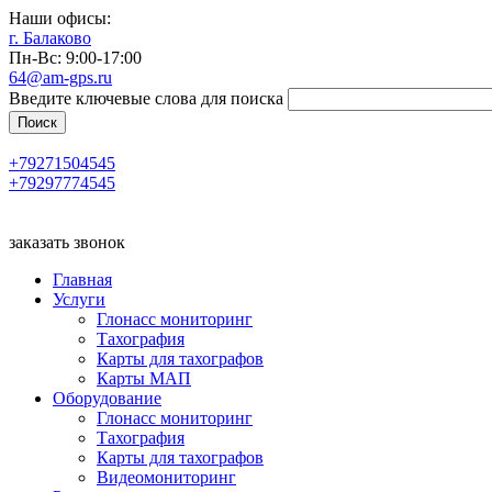
Наши офисы:
г. Балаково
Пн-Вс: 9:00-17:00
64@am-gps.ru
Введите ключевые слова для поиска
+79271504545
+79297774545
заказать звонок
Главная
Услуги
Глонасс мониторинг
Тахография
Карты для тахографов
Карты МАП
Оборудование
Глонасс мониторинг
Тахография
Карты для тахографов
Видеомониторинг