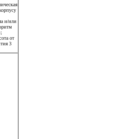
ническая
 корпусу
а и/или
горитм
;
сота от
нтия 3