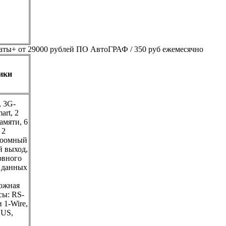
аты+ от 29000 рублей ПО АвтоГРАФ / 350 руб ежемесячно
ики
 3G-
art, 2
амяти, 6
 2
коомный
й выход,
рвного
а данных
вожная
сы: RS-
 1-Wire,
US,