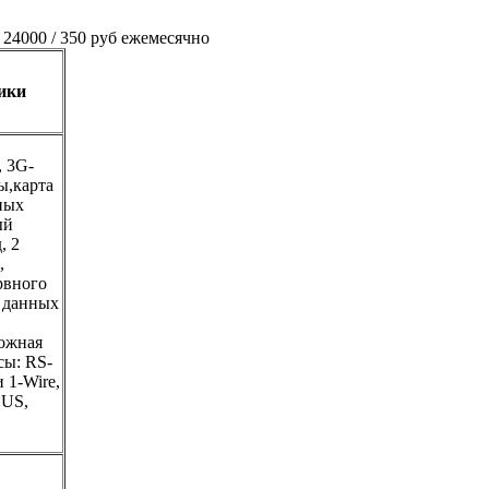
4000 / 350 руб ежемесячно
ики
 3G-
ы,карта
ных
ый
, 2
,
рвного
а данных
вожная
сы: RS-
 1-Wire,
US,