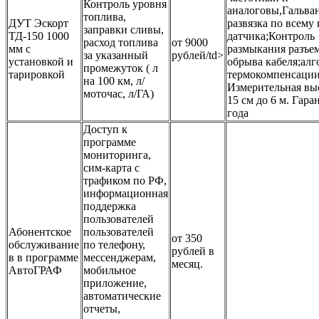
Контроль уровня
аналоговы,Гальва
топлива,
ДУТ Эскорт
развязка по всему
заправки сливы,
ТД-150 1000
датчика;Контроль
расход топлива
от 9000
мм с
размыкания разъем
за указанный
рублей/td>
установкой и
обрыва кабеля;ал
промежуток ( л
тарировкой
термокомпенсации
на 100 км, л/
Измерительная вы
моточас, л/ГА)
15 см до 6 м. Гара
года
Доступ к
программе
мониторинга,
сим-карта с
трафиком по РФ,
информационная
поддержка
пользователей
Абонентское
пользователей
от 350
обслуживание
по телефону,
рублей в
в в программе
мессенджерам,
месяц.
АвтоГРАФ
мобильное
приложение,
автоматические
отчеты,