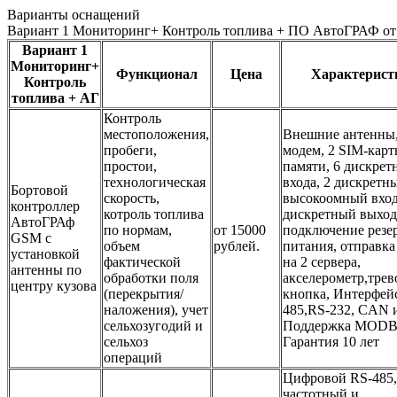
Варианты оснащений
Вариант 1 Мониторинг+ Контроль топлива + ПО АвтоГРАФ от 2
Вариант 1
Мониторинг+
Функционал
Цена
Характерист
Контроль
топлива + АГ
Контроль
местоположения,
Внешние антенны,
пробеги,
модем, 2 SIM-карт
простои,
памяти, 6 дискрет
технологическая
входа, 2 дискретн
Бортовой
скорость,
высокоомный вход
контроллер
котроль топлива
дискретный выход
АвтоГРАф
по нормам,
от 15000
подключение резе
GSM с
объем
рублей.
питания, отправк
установкой
фактической
на 2 сервера,
антенны по
обработки поля
акселерометр,тре
центру кузова
(перекрытия/
кнопка, Интерфей
наложения), учет
485,RS-232, CAN и
сельхозугодий и
Поддержка MODB
сельхоз
Гарантия 10 лет
операций
Цифровой RS-485,
частотный и