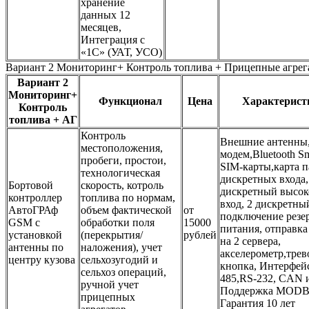
хранение
данных 12
месяцев,
Интеграция с
«1С» (УАТ, УСО)
Вариант 2 Мониторинг+ Контроль топлива + Прицепные агрег
Вариант 2
Мониторинг+
Функционал
Цена
Характерист
Контроль
топлива + АГ
Контроль
Внешние антенны,
местоположения,
модем,Bluetooth Sm
пробеги, простои,
SIM-карты,карта п
технологическая
дискретных входа,
Бортовой
скорость, котроль
дискретный высо
контроллер
топлива по нормам,
вход, 2 дискретны
АвтоГРАф
объем фактической
от
подключение резе
GSM с
обработки поля
15000
питания, отправк
установкой
(перекрытия/
рублей
на 2 сервера,
антенны по
наложения), учет
акселерометр,тре
центру кузова
сельхозугодий и
кнопка, Интерфей
сельхоз операций,
485,RS-232, CAN и
ручной учет
Поддержка MODB
прицепных
Гарантия 10 лет