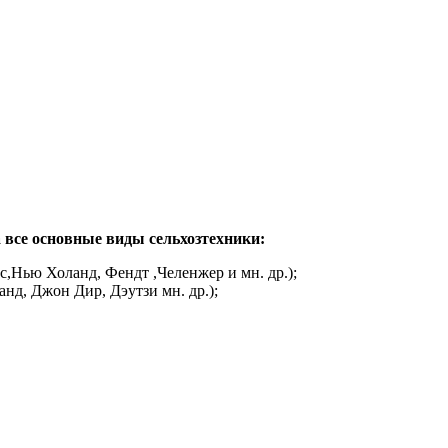
се основные виды сельхозтехники:​
,Нью Холанд, Фендт ,Челенжер и мн. др.);
нд, Джон Дир, Дэутзи мн. др.);