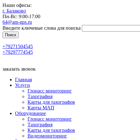
Наши офисы:
г. Балаково
Пн-Вс: 9:00-17:00
64@am-gps.ru
Введите ключевые слова для поиска
+79271504545
+79297774545
заказать звонок
Главная
Услуги
Глонасс мониторинг
Тахография
Карты для тахографов
Карты МАП
Оборудование
Глонасс мониторинг
Тахография
Карты для тахографов
Видеомониторинг