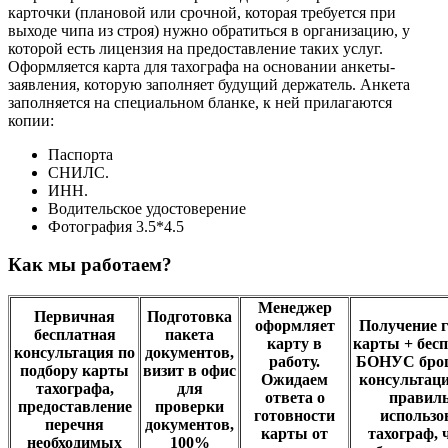
карточки (плановой или срочной, которая требуется при
выходе чипа из строя) нужно обратиться в организацию, у
которой есть лицензия на предоставление таких услуг.
Оформляется карта для тахографа на основании анкеты-
заявления, которую заполняет будущий держатель. Анкета
заполняется на специальном бланке, к ней прилагаются
копии:
Паспорта
СНИЛС.
ИНН.
Водительское удостоверение
Фотография 3.5*4.5
Как мы работаем?
Менеджер
Первичная
Подготовка
оформляет
Получение 
бесплатная
пакета
карту в
карты + бес
консультация по
документов,
работу.
БОНУС бро
подбору карты
визит в офис
Ожидаем
консультац
тахографа,
для
ответа о
правил
предоставление
проверки
готовности
использо
перечня
документов,
карты от
тахограф, 
необходимых
100%